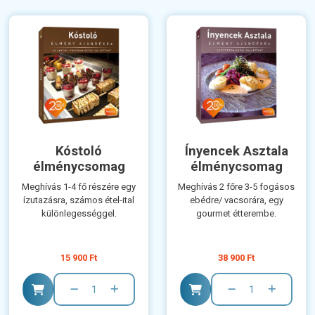
Kóstoló
Ínyencek Asztala
élménycsomag
élménycsomag
Meghívás 1-4 fő részére egy
Meghívás 2 főre 3-5 fogásos
ízutazásra, számos étel-ital
ebédre/ vacsorára, egy
különlegességgel.
gourmet étterembe.
15 900 Ft
38 900 Ft