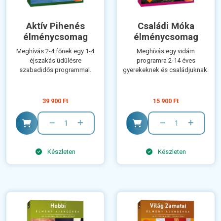
Aktív Pihenés
Családi Móka
élménycsomag
élménycsomag
Meghívás 2-4 főnek egy 1-4
Meghívás egy vidám
éjszakás üdülésre
programra 2-14 éves
szabadidős programmal.
gyerekeknek és családjuknak.
39 900 Ft
15 900 Ft
Készleten
Készleten