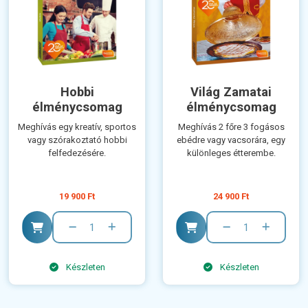
Hobbi
Világ Zamatai
élménycsomag
élménycsomag
Meghívás egy kreatív, sportos
Meghívás 2 főre 3 fogásos
vagy szórakoztató hobbi
ebédre vagy vacsorára, egy
felfedezésére.
különleges étterembe.
19 900 Ft
24 900 Ft
Készleten
Készleten