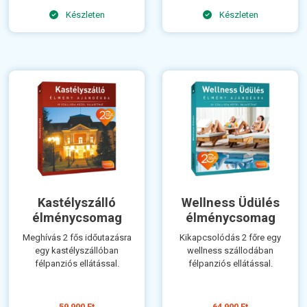
Készleten
Készleten
Kastélyszálló
Wellness Üdülés
élménycsomag
élménycsomag
Meghívás 2 fős időutazásra
Kikapcsolódás 2 főre egy
egy kastélyszállóban
wellness szállodában
félpanziós ellátással.
félpanziós ellátással.
59 900 Ft
64 900 Ft