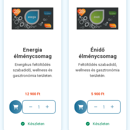
Energia
Énidő
élménycsomag
élménycsomag
Energikus feltöltődés
Feltöltődés szabadidő,
szabadidő, wellness és
wellness és gasztronómia
gasztronómia területen.
területén.
12 900 Ft
5 900 Ft
Készleten
Készleten