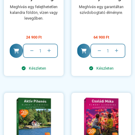
Meghívás egy felejthetetlen
Meghívás egy garantáltan
kalandra földön, vízen vagy
szívdobogtató élményre.
levegőben.
24 900 Ft
64 900 Ft
Készleten
Készleten