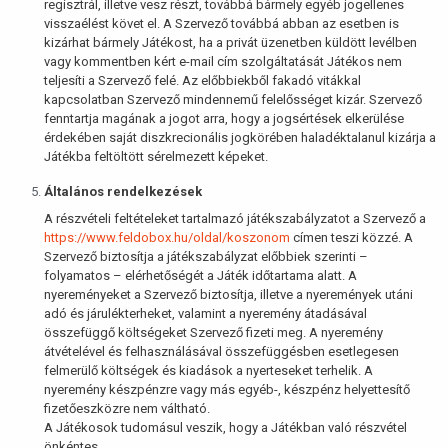
regisztrál, illetve vesz részt, továbbá bármely egyéb jogellenes
visszaélést követ el. A Szervező továbbá abban az esetben is
kizárhat bármely Játékost, ha a privát üzenetben küldött levélben
vagy kommentben kért e-mail cím szolgáltatását Játékos nem
teljesíti a Szervező felé. Az előbbiekből fakadó vitákkal
kapcsolatban Szervező mindennemű felelősséget kizár. Szervező
fenntartja magának a jogot arra, hogy a jogsértések elkerülése
érdekében saját diszkrecionális jogkörében haladéktalanul kizárja a
Játékba feltöltött sérelmezett képeket.
Általános rendelkezések
A részvételi feltételeket tartalmazó játékszabályzatot a Szervező a
https://www.feldobox.hu/oldal/koszonom
címen teszi közzé. A
Szervező biztosítja a játékszabályzat előbbiek szerinti –
folyamatos – elérhetőségét a Játék időtartama alatt. A
nyereményeket a Szervező biztosítja, illetve a nyeremények utáni
adó és járulékterheket, valamint a nyeremény átadásával
összefüggő költségeket Szervező fizeti meg. A nyeremény
átvételével és felhasználásával összefüggésben esetlegesen
felmerülő költségek és kiadások a nyerteseket terhelik. A
nyeremény készpénzre vagy más egyéb-, készpénz helyettesítő
fizetőeszközre nem váltható.
A Játékosok tudomásul veszik, hogy a Játékban való részvétel
önkéntes.