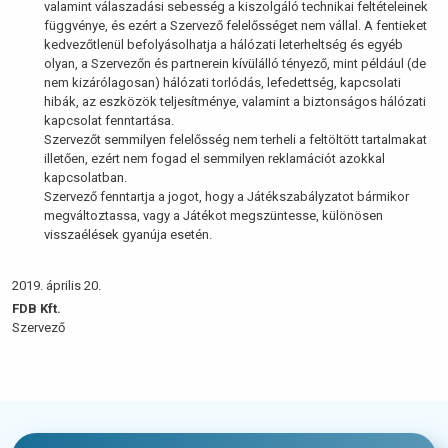
valamint válaszadási sebesség a kiszolgáló technikai feltételeinek
függvénye, és ezért a Szervező felelősséget nem vállal. A fentieket
kedvezőtlenül befolyásolhatja a hálózati leterheltség és egyéb
olyan, a Szervezőn és partnerein kívülálló tényező, mint például (de
nem kizárólagosan) hálózati torlódás, lefedettség, kapcsolati
hibák, az eszközök teljesítménye, valamint a biztonságos hálózati
kapcsolat fenntartása.
Szervezőt semmilyen felelősség nem terheli a feltöltött tartalmakat
illetően, ezért nem fogad el semmilyen reklamációt azokkal
kapcsolatban.
Szervező fenntartja a jogot, hogy a Játékszabályzatot bármikor
megváltoztassa, vagy a Játékot megszüntesse, különösen
visszaélések gyanúja esetén.
2019. április 20.
FDB Kft.
Szervező