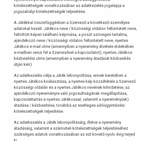
kötelezettségek vonatkozásában az adatkezelés jogalapja a
jogszabályi kötelezettségek teljesítése.
A Játékkal összefüggésben a Szervező a következő személyes
adatokat kezeli: Játékos neve / közösségi oldalon feltüntetett neve,
feltöltött képen található képmása, a poszt szöveges tartalma,
ajándékozó neve / közösségi oldalon feltüntetett neve, nyertes
Játékos e-mail címe (amennyiben a nyeremény átvétele érdekében
e-mailben veszi fel a Szervezővel a kapcsolatot), nyertes Játékos
kézbesítési címe (amennyiben a nyeremény átadását kézbesítés
útján kéri)
Az adatkezelés célja a Játék lebonyolítása, ennek keretében a
nyertes Játékos kiválasztása, a nyertes kép közzététele a Szervező
közösségi oldalán és a nyertes Játékos nevének kihirdetése, az
ajándékozó nyereményre való jogosultságának megállapítása,
kapcsolattartás a nyertes Játékossal, valamint a nyeremény(ek)
átadása / kézbesítése, továbbá az esetleges adóügyintézési
kötelezettségek teljesítése.
Az adatkezelés a Játék lebonyolításáig, illetve a nyeremény
átadásáig, valamint a számviteli kötelezettségek teljesítéséhez
szükséges adatok vonatkozásában az ezt követő nyolc évig terjed
ki.