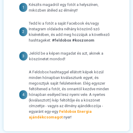
Készíts magadról egy fotót a helyszínen,
miközben átéled az élményt!
Tedd ki a fotót a saját Facebook és/vagy
Instagram oldaladra néhány köszönő szó
kíséretében, és add meg hozzájuk a következő
hashtageket:
#feldobox
#koszonom
Jelöld be a képen magadat és azt, akinek a
köszönetet mondod!
A Feldobox hashtaggel ellátott képek közül
minden hónapban kiválasztunk egyet, és
megosztjuk saját felületeinken. Elég egyszer
feltöltened a fotót, és onnantól kezdve minden
hónapban esélyed lesz nyerni vele. A nyertes
(kiválasztott) kép feltöltője és a köszönet
címzettje - vagyis az élmény ajándékozója -
egyaránt egy-egy
Feldobox Energia
ajándékcsomagot
nyer!