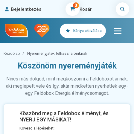
0
Bejelentkezés
Kosár
Kártya aktiválása
Kezdőlap
Nyereményjáték felhasználóinknak
Köszönöm nyereményjáték
Nincs más dolgod, mint megköszönni a Feldoboxot annak,
aki meglepett vele és így, akár mindketten nyerhettek egy-
egy Feldobox Energia élménycsomagot.
Köszönd meg a Feldobox élményt, és
NYERJ EGY MÁSIKAT!
Kövesd a lépéseket: