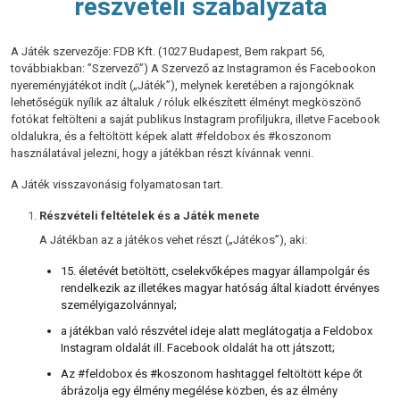
részvételi szabályzata
A Játék szervezője: FDB Kft. (1027 Budapest, Bem rakpart 56,
továbbiakban: ”Szervező”) A Szervező az Instagramon és Facebookon
nyereményjátékot indít („Játék”), melynek keretében a rajongóknak
lehetőségük nyílik az általuk / róluk elkészített élményt megköszönő
fotókat feltölteni a saját publikus Instagram profiljukra, illetve Facebook
oldalukra, és a feltöltött képek alatt #feldobox és #koszonom
használatával jelezni, hogy a játékban részt kívánnak venni.
A Játék visszavonásig folyamatosan tart.
Részvételi feltételek és a Játék menete
A Játékban az a játékos vehet részt („Játékos”), aki:
15. életévét betöltött, cselekvőképes magyar állampolgár és
rendelkezik az illetékes magyar hatóság által kiadott érvényes
személyigazolvánnyal;
a játékban való részvétel ideje alatt meglátogatja a Feldobox
Instagram oldalát ill. Facebook oldalát ha ott játszott;
Az #feldobox és #koszonom hashtaggel feltöltött képe őt
ábrázolja egy élmény megélése közben, és az élmény