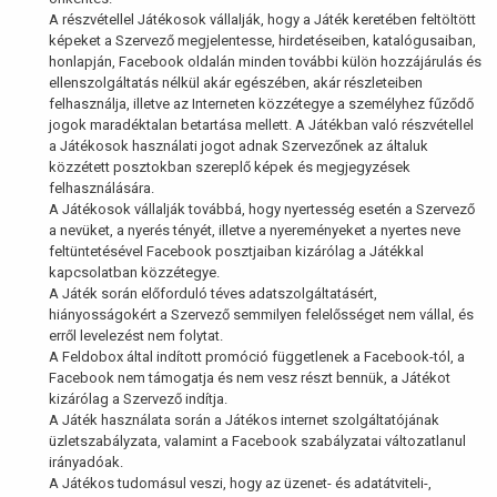
A részvétellel Játékosok vállalják, hogy a Játék keretében feltöltött
képeket a Szervező megjelentesse, hirdetéseiben, katalógusaiban,
honlapján, Facebook oldalán minden további külön hozzájárulás és
ellenszolgáltatás nélkül akár egészében, akár részleteiben
felhasználja, illetve az Interneten közzétegye a személyhez fűződő
jogok maradéktalan betartása mellett. A Játékban való részvétellel
a Játékosok használati jogot adnak Szervezőnek az általuk
közzétett posztokban szereplő képek és megjegyzések
felhasználására.
A Játékosok vállalják továbbá, hogy nyertesség esetén a Szervező
a nevüket, a nyerés tényét, illetve a nyereményeket a nyertes neve
feltüntetésével Facebook posztjaiban kizárólag a Játékkal
kapcsolatban közzétegye.
A Játék során előforduló téves adatszolgáltatásért,
hiányosságokért a Szervező semmilyen felelősséget nem vállal, és
erről levelezést nem folytat.
A Feldobox által indított promóció függetlenek a Facebook-tól, a
Facebook nem támogatja és nem vesz részt bennük, a Játékot
kizárólag a Szervező indítja.
A Játék használata során a Játékos internet szolgáltatójának
üzletszabályzata, valamint a Facebook szabályzatai változatlanul
irányadóak.
A Játékos tudomásul veszi, hogy az üzenet- és adatátviteli-,