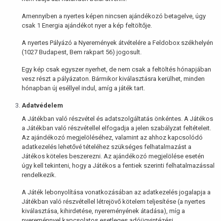
Amennyiben a nyertes képen nincsen ajándékozó betagelve, úgy
csak 1 Energia ajándékot nyer a kép feltöltője.
A nyertes Pályázó a Nyeremények átvételére a Feldobox székhelyén
(1027 Budapest, Bem rakpart 56) jogosult.
Egy kép csak egyszer nyerhet, de nem csak a feltöltés hónapjában
vesz részt a pályázaton. Bármikor kiválasztásra kerülhet, minden
hónapban új eséllyel indul, amíg a játék tart.
Adatvédelem
A Játékban való részvétel és adatszolgáltatás önkéntes. A Játékos
a Játékban való részvétellel elfogadja a jelen szabályzat feltételeit.
Az ajándékozó megjelöléséhez, valamint az ahhoz kapcsolódó
adatkezelés lehetővé tételéhez szükséges felhatalmazást a
Játékos köteles beszerezni. Az ajándékozó megjelölése esetén
úgy kell tekinteni, hogy a Játékos a fentiek szerinti felhatalmazással
rendelkezik.
A Játék lebonyolítása vonatkozásában az adatkezelés jogalapja a
Játékban való részvétellel létrejövő kötelem teljesítése (a nyertes
kiválasztása, kihirdetése, nyereményének átadása), míg a
nyereménnyel kapcsolatos esetleges adóügyintézési