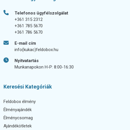
Telefonos ügyfélszolgálat
+361 315 2312
+361 785 5670
+361 786 5670
E-mail cím
info(kukac)feldobox.hu
Nyitvatartás
Munkanapokon H-P: 8:00-16:30
Keresési Kategóriák
Feldobox élmény
Élményajándék
Élménycsomag
Ajándékötletek