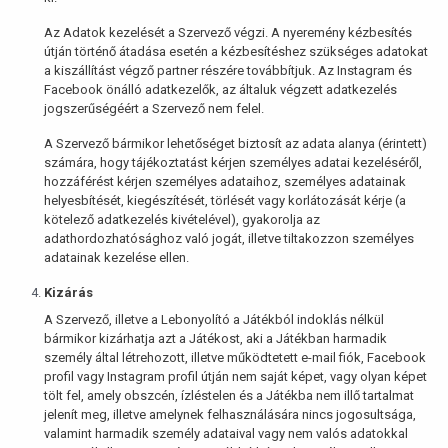
Az Adatok kezelését a Szervező végzi. A nyeremény kézbesítés
útján történő átadása esetén a kézbesítéshez szükséges adatokat
a kiszállítást végző partner részére továbbítjuk. Az Instagram és
Facebook önálló adatkezelők, az általuk végzett adatkezelés
jogszerűségéért a Szervező nem felel.
A Szervező bármikor lehetőséget biztosít az adata alanya (érintett)
számára, hogy tájékoztatást kérjen személyes adatai kezeléséről,
hozzáférést kérjen személyes adataihoz, személyes adatainak
helyesbítését, kiegészítését, törlését vagy korlátozását kérje (a
kötelező adatkezelés kivételével), gyakorolja az
adathordozhatósághoz való jogát, illetve tiltakozzon személyes
adatainak kezelése ellen.
Kizárás
A Szervező, illetve a Lebonyolító a Játékból indoklás nélkül
bármikor kizárhatja azt a Játékost, aki a Játékban harmadik
személy által létrehozott, illetve működtetett e-mail fiók, Facebook
profil vagy Instagram profil útján nem saját képet, vagy olyan képet
tölt fel, amely obszcén, ízléstelen és a Játékba nem illő tartalmat
jelenít meg, illetve amelynek felhasználására nincs jogosultsága,
valamint harmadik személy adataival vagy nem valós adatokkal