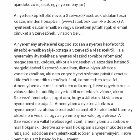
ajándékozó is, csak egy nyeremény jár.)
A nyertes képfeltöltő nevét a Szervező Facebook oldalán teszi
közzé, minden hónapban. (www.facebook.com/Feldobox) A
nyertesek ezután emailben vagy üzenetben juttathatják el email
címüket a Szervezőnek, 5 napon belül.
A nyeremény átvételével kapcsolatosan a nyertes képfeltöltőt
értesítő e-mailben tájékoztatja a Szervező a részletekről. Ha a
nyeremény átvételéhez a nyertes részéről további információ
megadása szükséges, akkor a kérdéseket válaszadási határidő
megjelölésével Szervező e-mailben, illetve olyan Játékos
vonatkozásában, aki nem engedélyezi számára privát üzenetek
küldését harmadik személyek által, kommentben teszi fel.
Amennyiben az e-mail címét nem adja meg, illetve egyebekben a
válaszadási határidőig a nyertestől nem érkezik válasz, akkor
Szervező fenntartja a jogot arra, hogy a Játékost kizárja és a
nyereményt ne adja át. Amennyiben a nyertes Játékos a
nyereményét az utolsó értesítéstől számított 3 héten belül bármely
okból nem veszi át, úgy a nyereményhez való joga elvész. A
Szervező nem vállal felelősséget azért, amennyiben a Játékos e-
mail fiókjának, ideértve az e-mail fiók spam szűrője működésének
hibájából adódóan nem jelentkezik időben a nyereményért, illetve
nem tudja azt határidőn belül átvenni.