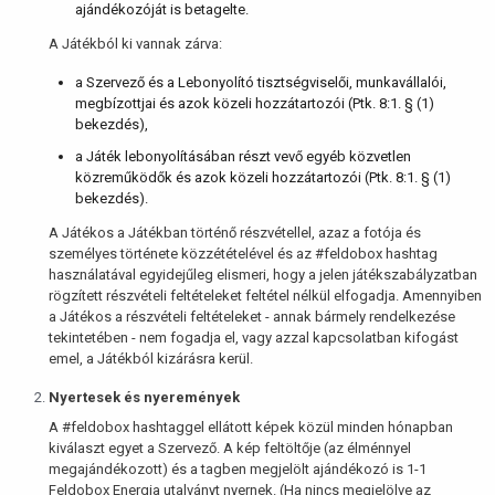
ajándékozóját is betagelte.
A Játékból ki vannak zárva:
a Szervező és a Lebonyolító tisztségviselői, munkavállalói,
megbízottjai és azok közeli hozzátartozói (Ptk. 8:1. § (1)
bekezdés),
a Játék lebonyolításában részt vevő egyéb közvetlen
közreműködők és azok közeli hozzátartozói (Ptk. 8:1. § (1)
bekezdés).
A Játékos a Játékban történő részvétellel, azaz a fotója és
személyes története közzétételével és az #feldobox hashtag
használatával egyidejűleg elismeri, hogy a jelen játékszabályzatban
rögzített részvételi feltételeket feltétel nélkül elfogadja. Amennyiben
a Játékos a részvételi feltételeket - annak bármely rendelkezése
tekintetében - nem fogadja el, vagy azzal kapcsolatban kifogást
emel, a Játékból kizárásra kerül.
Nyertesek és nyeremények
A #feldobox hashtaggel ellátott képek közül minden hónapban
kiválaszt egyet a Szervező. A kép feltöltője (az élménnyel
megajándékozott) és a tagben megjelölt ajándékozó is 1-1
Feldobox Energia utalványt nyernek. (Ha nincs megjelölve az