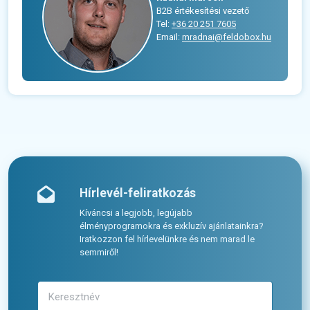
B2B értékesítési vezető
Tel:
+36 20 251 7605
Email:
mradnai@feldobox.hu
Hírlevél-feliratkozás
Kíváncsi a legjobb, legújabb
élményprogramokra és exkluzív ajánlatainkra?
Iratkozzon fel hírlevelünkre és nem marad le
semmiről!