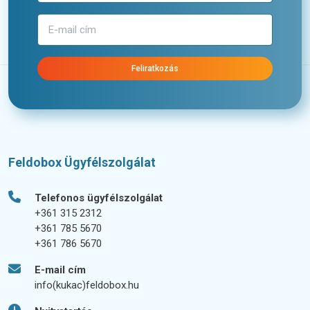
Feliratkozás
Feldobox Ügyfélszolgálat
Telefonos ügyfélszolgálat
+361 315 2312
+361 785 5670
+361 786 5670
E-mail cím
info(kukac)feldobox.hu