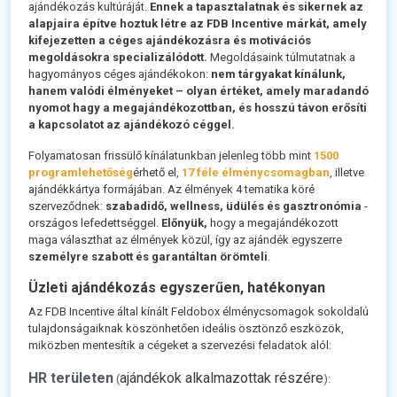
ajándékozás kultúráját.
Ennek a tapasztalatnak és sikernek az
alapjaira építve hoztuk létre az FDB Incentive márkát, amely
kifejezetten a céges ajándékozásra és motivációs
megoldásokra specializálódott.
Megoldásaink túlmutatnak a
hagyományos céges ajándékokon:
nem tárgyakat kínálunk,
hanem valódi élményeket – olyan értéket, amely maradandó
nyomot hagy a megajándékozottban, és hosszú távon erősíti
a kapcsolatot az ajándékozó céggel.
Folyamatosan frissülő kínálatunkban jelenleg több mint
1500
programlehetőség
érhető el,
17 féle élménycsomagban
, illetve
ajándékkártya formájában. Az élmények 4 tematika köré
szerveződnek:
szabadidő, wellness, üdülés és gasztronómia
-
országos lefedettséggel.
Előnyük,
hogy a megajándékozott
maga választhat az élmények közül, így az ajándék egyszerre
személyre szabott és garantáltan örömteli
.
Üzleti ajándékozás egyszerűen, hatékonyan
Az FDB Incentive által kínált Feldobox élménycsomagok sokoldalú
tulajdonságaiknak köszönhetően ideális ösztönző eszközök,
miközben mentesítik a cégeket a szervezési feladatok alól:
HR területen
ajándékok alkalmazottak részére
(
):