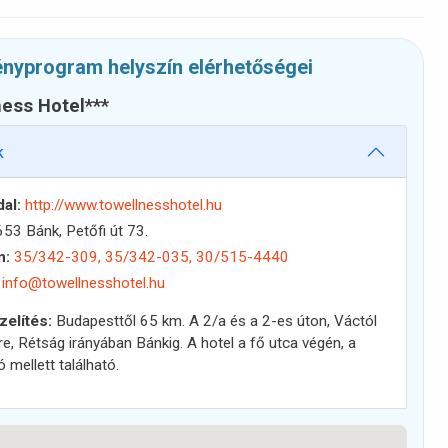
nyprogram helyszín elérhetőségei
ness Hotel***
k
al:
http://www.towellnesshotel.hu
53 Bánk, Petőfi út 73.
n:
35/342-309, 35/342-035, 30/515-4440
info@towellnesshotel.hu
elítés:
Budapesttől 65 km. A 2/a és a 2-es úton, Váctól
e, Rétság irányában Bánkig. A hotel a fő utca végén, a
ó mellett található.