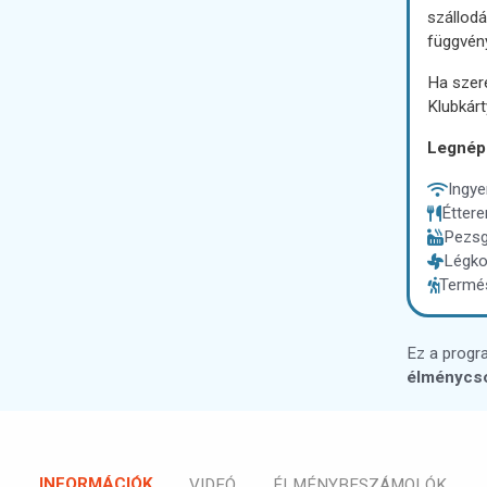
szállodá
függvén
Ha szer
Klubkárt
Legnép
Ingye
Étter
Pezsg
Légko
Termés
Ez a progr
élménycs
INFORMÁCIÓK
VIDEÓ
ÉLMÉNYBESZÁMOLÓK