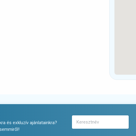
ra és exkluzív ajánlatainkra?
 semmiről!