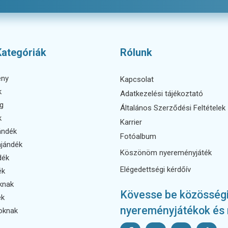
Kategóriák
Rólunk
ény
Kapcsolat
k
Adatkezelési tájékoztató
g
Általános Szerződési Feltételek
k
Karrier
ándék
Fotóalbum
ajándék
Köszönöm nyereményjáték
dék
Elégedettségi kérdőív
ék
aknak
Kövesse be közösségi m
ek
nyereményjátékok és 
oknak