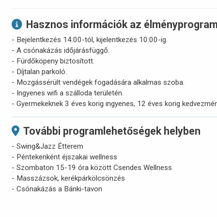
Hasznos információk az élményprogram
- Bejelentkezés 14:00-tól, kijelentkezés 10:00-ig.
- A csónakázás időjárásfüggő.
- Fürdőköpeny biztosított.
- Díjtalan parkoló.
- Mozgássérült vendégek fogadására alkalmas szoba.
- Ingyenes wifi a szálloda területén.
- Gyermekeknek 3 éves korig ingyenes, 12 éves korig kedvezmé
További programlehetőségek helyben
- Swing&Jazz Étterem
- Péntekenként éjszakai wellness
- Szombaton 15-19 óra között Csendes Wellness
- Masszázsok, kerékpárkölcsönzés
- Csónakázás a Bánki-tavon