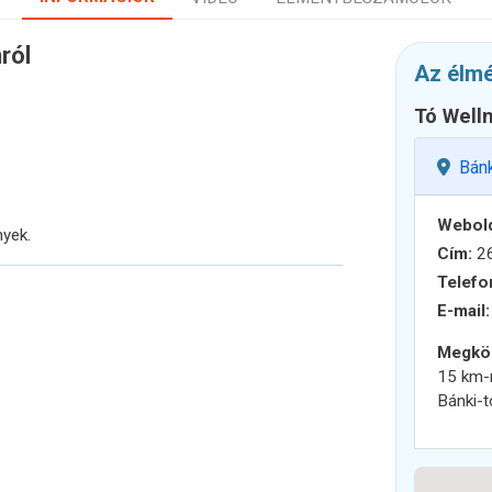
ról
Az élmé
Tó Well
Bán
Webold
nyek.
Cím:
26
Telefo
E-mail:
Megköz
15 km-r
Bánki-t