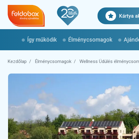
Kártya a
Így működik
Élménycsomagok
Ajánd
Kezdőlap
Élménycsomagok
Wellness Üdülés élménycso