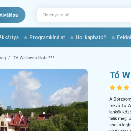
ktiválása
ékkártya
Programkínálat
Hol kapható?
Feldo
mag
Tó Wellness Hotel***
Tó W
A Börzsöny 
fekvő Tó W
lankák köz
telik meg. 
ahol a legt