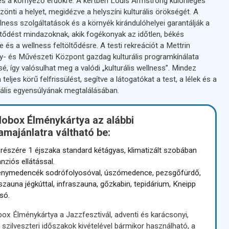
 és a környező erdőkre. A kertben Louis Armstrong különleges
önti a helyet, megidézve a helyszíni kulturális örökségét. A
ness szolgáltatások és a környék kirándulóhelyei garantálják a
öltődést mindazoknak, akik fogékonyak az időtlen, békés
 és a wellness feltöltődésre. A testi rekreációt a Mettrin
- és Művészeti Központ gazdag kulturális programkínálata
ssé, így valósulhat meg a valódi „kulturális wellness”. Mindez
 teljes körű felfrissülést, segítve a látogatókat a test, a lélek és a
eális egyensúlyának megtalálásában.
dobox Élménykártya az alábbi
amajánlatra váltható be:
 részére 1 éjszaka standard kétágyas, klimatizált szobában
anziós ellátással.
nymedencék sodrófolyosóval, úszómedence, pezsgőfürdő,
 szauna jégkúttal, infraszauna, gőzkabin, tepidárium, Kneipp
só.
ox Élménykártya a Jazzfesztivál, adventi és karácsonyi,
 szilveszteri időszakok kivételével bármikor használható, a