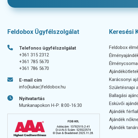
Feldobox Ügyfélszolgálat
Keresési 
Feldobox élm
Telefonos ügyfélszolgálat
+361 315 2312
Élményajándé
+361 785 5670
Élménycsoma
+361 786 5670
Ajándékötlete
Karácsonyi aj
E-mail cím
info(kukac)feldobox.hu
Születésnapi 
Ballagási aján
Nyitvatartás
Esküvői ajánd
Munkanapokon H-P: 8:00-16:30
Ajándék férfi
Ajándék nőkn
Ajándék tanár