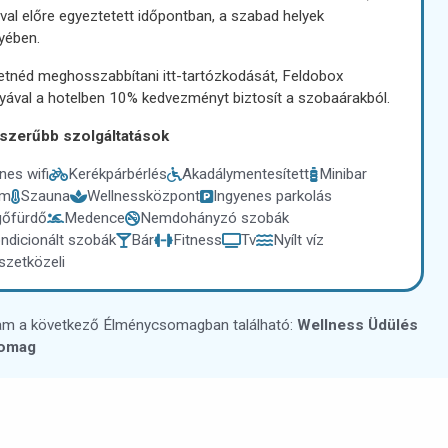
val előre egyeztetett időpontban, a szabad helyek
yében.
etnéd meghosszabbítani itt-tartózkodását, Feldobox
yával a hotelben 10% kedvezményt biztosít a szobaárakból.
szerűbb szolgáltatások
nes wifi
Kerékpárbérlés
Akadálymentesített
Minibar
em
Szauna
Wellnessközpont
Ingyenes parkolás
őfürdő
Medence
Nemdohányzó szobák
ndicionált szobák
Bár
Fitness
Tv
Nyílt víz
zetközeli
am a következő Élménycsomagban található:
Wellness Üdülés
omag