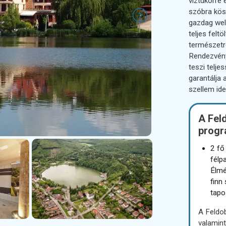
víztükörre
szóbra kösz
gazdag well
teljes felt
természetre
Rendezvény
teszi telje
garantálja a
szellem id
A Fel
progr
2 fő
félp
Élmé
finn
tapo
A Feldob
valamint