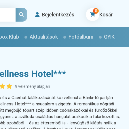
0
Bejelentkezés
Kosár
box Klub
Aktualitások
Fotóalbum
GYIK
ellness Hotel***
9 vélemény alapján
és a Cserhát találkozásánál, közvetlenül a Bánki-tó partján
ellness Hotel*** a nyugalom szigetén. A romantikus nógrádi
ött megbújó tópart szép időben csónakázókkal és fürdőzőkkel
Ugyanez a szálloda családias hangulat uralkodik a falai között is,
öbb szobából – és az étteremből is - lenyűgöző kilátás nyílik a