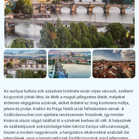
Az európai kultúra sok százéves története során olyan városok, szellemi
központok jöttek létre, és élték a maguk jellegzetes életét, melyeket
érdemes végigjárnia azoknak, akiket érdekel az öreg kontinens múltja,
jelene és jövője. Krakkó és Prága festői utcái felfedezésre várnak. A
Szállodavoucher.com ajánlatai rendszeresen frissülnek, így minden
kíváncsi utazni vágyó találhat itt a szívének kedves úti célt. A helyszínek
és szállástípusok sokszínűsége hűen tükrözi Európa változatosságát,
hiszen a modern nagyvárosok, a hangulatos sikátorokkal szabdalt ősi
települések, vagy a természetközeli fürdőközpontok mind jellegzetes