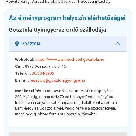
- Horvátország: Varasd barokk belvárosa, Trakoscani kastély
Az élményprogram helyszín elérhetőségei
Gosztola Gyöngye-az erdő szállodája
Gosztola
Weboldal:
https://www.wellnesshotel-gosztola.hu
Cím:
8978 Gosztola, Fő út 16.
Telefon:
30/334-8905
E-mail:
recepcio@gosztolagyongye.hu
Megközelítés:
Budapesttől 270 km-re. M7 autópályán a
232. kijáratig, onnan az M70-en Letenye/Rédics irányába.
Innen Lenti irányába kell kihajtani, majd előtte balra fordulni
Lenti-hegy és Gosztola felé, végig felfelé a szőlőshegyen,
innen pedig jobbra fordulni Gosztola irányába.