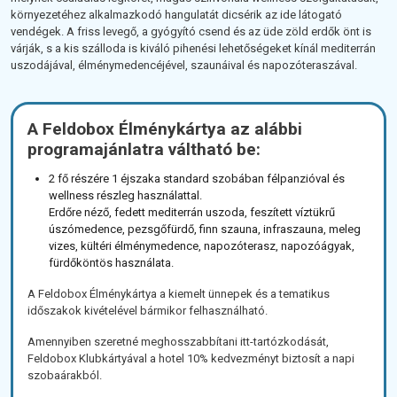
környezetéhez alkalmazkodó hangulatát dicsérik az ide látogató
vendégek. A friss levegő, a gyógyító csend és az üde zöld erdők önt is
várják, s a kis szálloda is kiváló pihenési lehetőségeket kínál mediterrán
uszodájával, élménymedencéjével, szaunáival és napozóteraszával.
A Feldobox Élménykártya az alábbi
programajánlatra váltható be:
2 fő részére 1 éjszaka standard szobában félpanzióval és
wellness részleg használattal.
Erdőre néző, fedett mediterrán uszoda, feszített víztükrű
úszómedence, pezsgőfürdő, finn szauna, infraszauna, meleg
vizes, kültéri élménymedence, napozóterasz, napozóágyak,
fürdőköntös használata.
A Feldobox Élménykártya a kiemelt ünnepek és a tematikus
időszakok kivételével bármikor felhasználható.
Amennyiben szeretné meghosszabbítani itt-tartózkodását,
Feldobox Klubkártyával a hotel 10% kedvezményt biztosít a napi
szobaárakból.