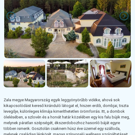
Zala megye Magyarország egyik leggyönyörűbb vidéke, ahová sok
kikapcsolódást kereső kiránduló látogat el, hiszen erdői, dombjai, tiszta
levegője, különleges klímája kimeríthetetlen örömforrás. Itt, a dombok
ölelésében, a szlovén és a horvát határ közelében egy kis falu bújik meg,
melynek páratlan szépségét, ékszerdobozhoz hasonló báját egyre
többen ismerik. Gosztolán csaknem húsz éve üzemel egy szálloda,
melynek családias légkörét, magas színvonalú wellness szolgáltatásait,