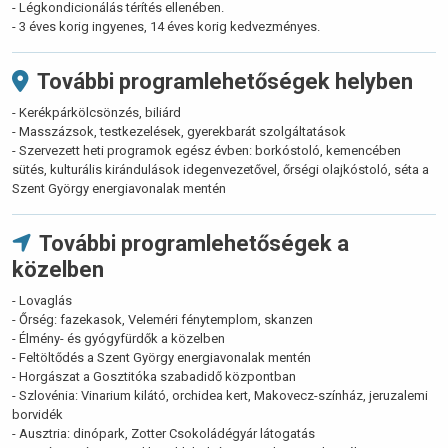
- Légkondicionálás térítés ellenében.
- 3 éves korig ingyenes, 14 éves korig kedvezményes.
További programlehetőségek helyben
- Kerékpárkölcsönzés, biliárd
- Masszázsok, testkezelések, gyerekbarát szolgáltatások
- Szervezett heti programok egész évben: borkóstoló, kemencében
sütés, kulturális kirándulások idegenvezetővel, őrségi olajkóstoló, séta a
Szent György energiavonalak mentén
További programlehetőségek a
közelben
- Lovaglás
- Őrség: fazekasok, Veleméri fénytemplom, skanzen
- Élmény- és gyógyfürdők a közelben
- Feltöltődés a Szent György energiavonalak mentén
- Horgászat a Gosztitóka szabadidő központban
- Szlovénia: Vinarium kilátó, orchidea kert, Makovecz-színház, jeruzalemi
borvidék
- Ausztria: dinópark, Zotter Csokoládégyár látogatás