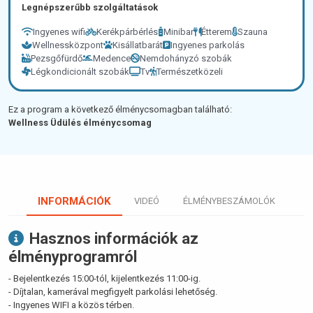
Legnépszerűbb szolgáltatások
Ingyenes wifi
Kerékpárbérlés
Minibar
Étterem
Szauna
Wellnessközpont
Kisállatbarát
Ingyenes parkolás
Pezsgőfürdő
Medence
Nemdohányzó szobák
Légkondicionált szobák
Tv
Természetközeli
Ez a program a következő élménycsomagban található:
Wellness Üdülés élménycsomag
INFORMÁCIÓK
VIDEÓ
ÉLMÉNYBESZÁMOLÓK
Hasznos információk az
élményprogramról
- Bejelentkezés 15:00-tól, kijelentkezés 11:00-ig.
- Díjtalan, kamerával megfigyelt parkolási lehetőség.
- Ingyenes WIFI a közös térben.