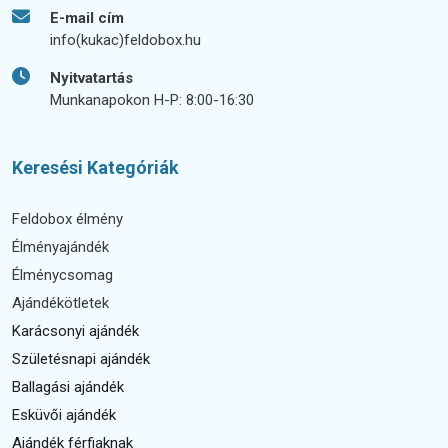
E-mail cím
info(kukac)feldobox.hu
Nyitvatartás
Munkanapokon H-P: 8:00-16:30
Keresési Kategóriák
Feldobox élmény
Élményajándék
Élménycsomag
Ajándékötletek
Karácsonyi ajándék
Születésnapi ajándék
Ballagási ajándék
Esküvői ajándék
Ajándék férfiaknak