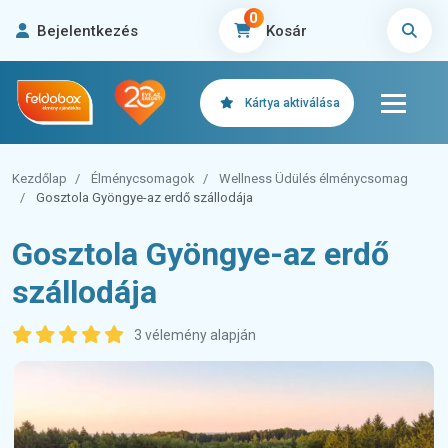
0
Bejelentkezés
Kosár
Kártya aktiválása
Kezdőlap
Élménycsomagok
Wellness Üdülés élménycsomag
Gosztola Gyöngye-az erdő szállodája
Gosztola Gyöngye-az erdő
szállodája
3 vélemény alapján