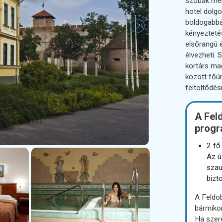
szobák mell
hotel dolgo
boldogabbá
kényeztetés
elsőrangú é
élvezheti. 
kortárs ma
között főú
feltöltődés
A Fel
progr
2 fő
Az ú
szau
bizto
A Feldob
bármikor
Ha szer