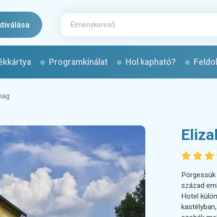
ktiválása
ékkártya
Programkínálat
Hol kapható?
Feldo
mag
Eliza
Pörgessük v
század emb
Hotel külön
kastélyban