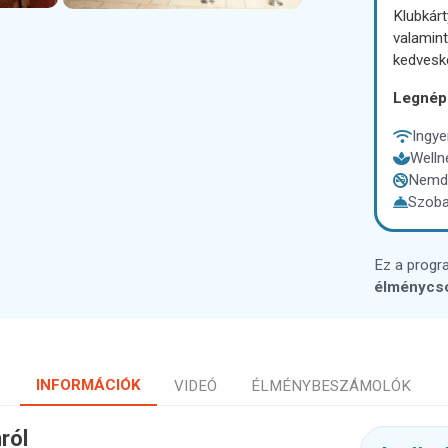
Klubkárt
valamint
kedvesk
Legnép
Ingye
Welln
Nemd
Szoba
Ez a progr
élménycs
INFORMÁCIÓK
VIDEÓ
ÉLMÉNYBESZÁMOLÓK
ról