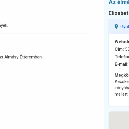
Az élmé
Elizabet
nyek.
Gyu
Webold
Cím:
57
Telefo
jas Almásy Étteremben
E-mail:
Megköz
Kecske
irányáb
mellett 