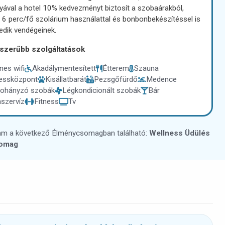
yával a hotel 10% kedvezményt biztosít a szobaárakból,
 6 perc/fő szolárium használattal és bonbonbekészítéssel is
edik vendégeinek.
szerűbb szolgáltatások
nes wifi
Akadálymentesített
Étterem
Szauna
essközpont
Kisállatbarát
Pezsgőfürdő
Medence
ohányzó szobák
Légkondicionált szobák
Bár
szervíz
Fitness
Tv
am a következő Élménycsomagban található:
Wellness Üdülés
omag