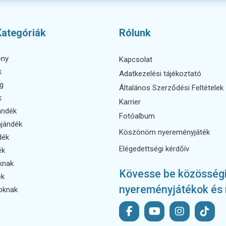
Kategóriák
Rólunk
ény
Kapcsolat
k
Adatkezelési tájékoztató
g
Általános Szerződési Feltételek
k
Karrier
ándék
Fotóalbum
ajándék
Köszönöm nyereményjáték
dék
Elégedettségi kérdőív
ék
aknak
Kövesse be közösségi m
ek
nyereményjátékok és 
oknak