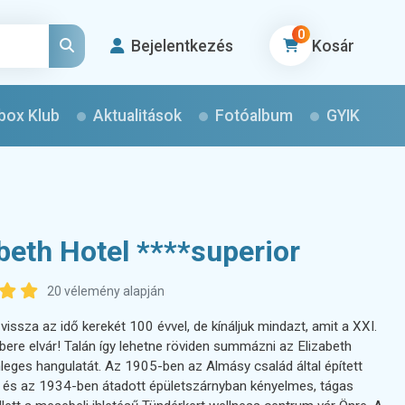
0
Bejelentkezés
Kosár
box Klub
Aktualitások
Fotóalbum
GYIK
beth Hotel ****superior
20 vélemény alapján
issza az idő kerekét 100 évvel, de kínáljuk mindazt, amit a XXI.
ere elvár! Talán így lehetne röviden summázni az Elizabeth
leges hangulatát. Az 1905-ben az Almásy család által épített
, és az 1934-ben átadott épületszárnyban kényelmes, tágas