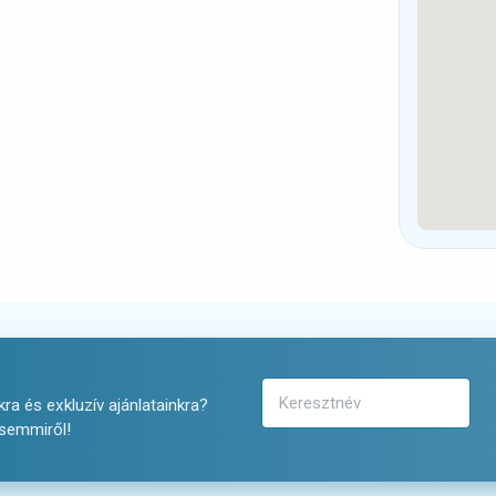
ra és exkluzív ajánlatainkra?
 semmiről!