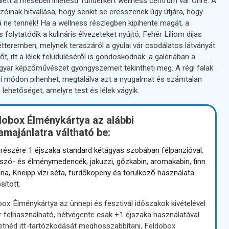
ett a mesebeli ihletésű Tündérkert wellness centrum vár Önre. A
zóinak hitvallása, hogy senkit se eresszenek úgy útjára, hogy
 ne tennék! Ha a wellness részlegben kipihente magát, a
 folytatódik a kulináris élvezeteket nyújtó, Fehér Liliom díjas
tteremben, melynek teraszáról a gyulai vár csodálatos látványát
Sőt, itt a lélek felüdüléséről is gondoskodnak: a galériában a
gyar képzőművészet gyöngyszemeit tekintheti meg. A régi falak
ri módon pihenhet, megtalálva azt a nyugalmat és számtalan
i lehetőséget, amelyre test és lélek vágyik.
dobox Élménykártya az alábbi
amajánlatra váltható be:
 részére 1 éjszaka standard kétágyas szobában félpanzióval.
szó- és élménymedencék, jakuzzi, gőzkabin, aromakabin, finn
na, Kneipp vízi séta, fürdőköpeny és törülköző használata
sított.
ox Élménykártya az ünnepi és fesztivál időszakok kivételével
 felhasználható, hétvégente csak +1 éjszaka használatával.
etnéd itt-tartózkodását meghosszabbítani, Feldobox