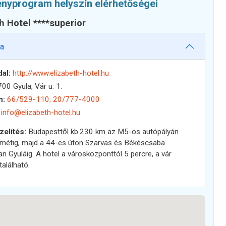
nyprogram helyszín elérhetőségei
h Hotel ****superior
la
al:
http://www.elizabeth-hotel.hu
00 Gyula, Vár u. 1.
n:
66/529-110; 20/777-4000
info@elizabeth-hotel.hu
elítés:
Budapesttől kb.230 km az M5-ös autópályán
métig, majd a 44-es úton Szarvas és Békéscsaba
an Gyuláig. A hotel a városközponttól 5 percre, a vár
található.