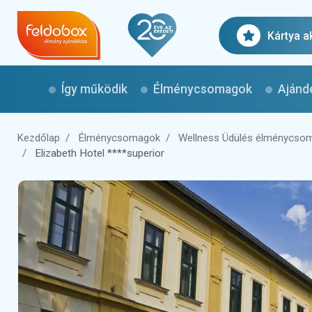
Kártya a
Így működik
Élménycsomagok
Ajánd
Kezdőlap
Élménycsomagok
Wellness Üdülés élménycso
Elizabeth Hotel ****superior