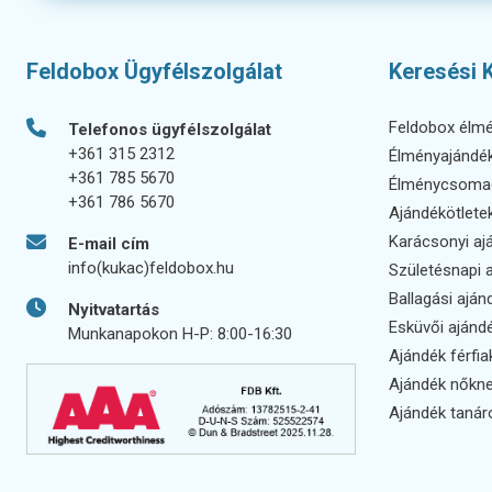
Feldobox Ügyfélszolgálat
Keresési 
Feldobox élm
Telefonos ügyfélszolgálat
+361 315 2312
Élményajándé
+361 785 5670
Élménycsoma
+361 786 5670
Ajándékötlete
Karácsonyi aj
E-mail cím
info(kukac)feldobox.hu
Születésnapi 
Ballagási aján
Nyitvatartás
Esküvői ajánd
Munkanapokon H-P: 8:00-16:30
Ajándék férfi
Ajándék nőkn
Ajándék tanár