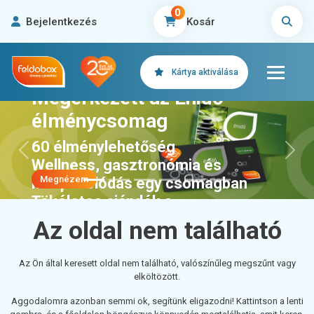
0
Bejelentkezés
Kosár
Kártya aktiválása
Megérkezett az Énidő
élménycsomag
60 élménylehetőség
Előző
>Köve
Wellness, gasztronómia és
Megnézem
kikapcsolódás egy csomagban
Tökéletes ajándék a
feltöltődéshez
Az oldal nem található
Az Ön által keresett oldal nem található, valószínűleg megszűnt vagy
elköltözött.
Aggodalomra azonban semmi ok, segítünk eligazodni! Kattintson a lenti