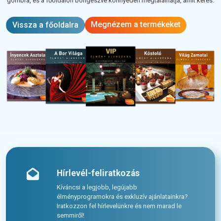
gombra, és a főoldalon böngészve könnyedén megtalálhatja, amit keres.
Megnézem a termékeket
Vissza a főoldalra
Hírlevél-feliratkozás
Kíváncsi a legjobb, legújabb
élményprogramokra és exkluzív ajánlatainkra?
Iratkozzon fel hírlevelünkre és nem marad le
semmiről!