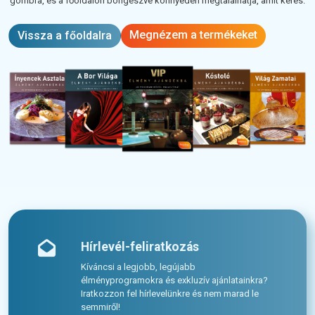
gombra, és a főoldalon böngészve könnyedén megtalálhatja, amit keres.
Megnézem a termékeket
Vissza a főoldalra
Hírlevél-feliratkozás
Kíváncsi a legjobb, legújabb
élményprogramokra és exkluzív ajánlatainkra?
Iratkozzon fel hírlevelünkre és nem marad le
semmiről!