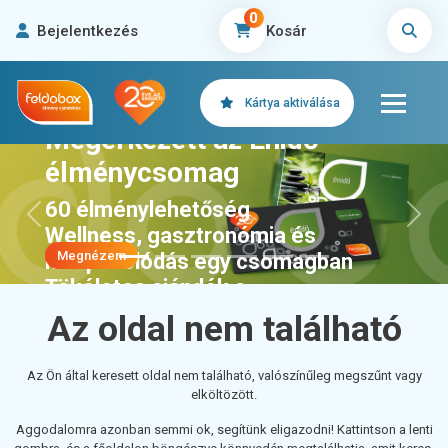
0
Bejelentkezés
Kosár
Kártya aktiválása
Megérkezett az Énidő
élménycsomag
60 élménylehetőség
Előző
>Köve
Wellness, gasztronómia és
Megnézem
kikapcsolódás egy csomagban
Tökéletes ajándék a
feltöltődéshez
Az oldal nem található
Az Ön által keresett oldal nem található, valószínűleg megszűnt vagy
elköltözött.
Aggodalomra azonban semmi ok, segítünk eligazodni! Kattintson a lenti