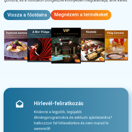
gombra, és a főoldalon böngészve könnyedén megtalálhatja, amit keres.
Megnézem a termékeket
Vissza a főoldalra
Hírlevél-feliratkozás
Kíváncsi a legjobb, legújabb
élményprogramokra és exkluzív ajánlatainkra?
Iratkozzon fel hírlevelünkre és nem marad le
semmiről!