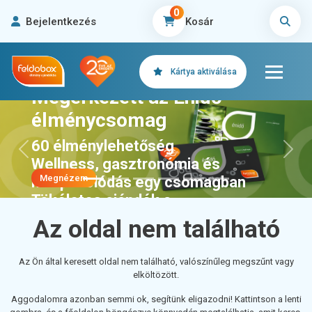
0
Bejelentkezés
Kosár
Kártya aktiválása
Megérkezett az Énidő
élménycsomag
60 élménylehetőség
Előző
>Köve
Wellness, gasztronómia és
Megnézem
kikapcsolódás egy csomagban
Tökéletes ajándék a
feltöltődéshez
Az oldal nem található
Az Ön által keresett oldal nem található, valószínűleg megszűnt vagy
elköltözött.
Aggodalomra azonban semmi ok, segítünk eligazodni! Kattintson a lenti